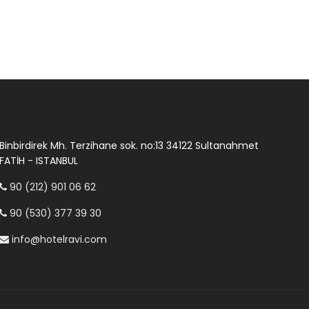
Binbirdirek Mh. Terzihane sok. no:13 34122 Sultanahmet
FATİH - ISTANBUL
90 (212) 901 06 62
90 (530) 377 39 30
info@hotelravi.com