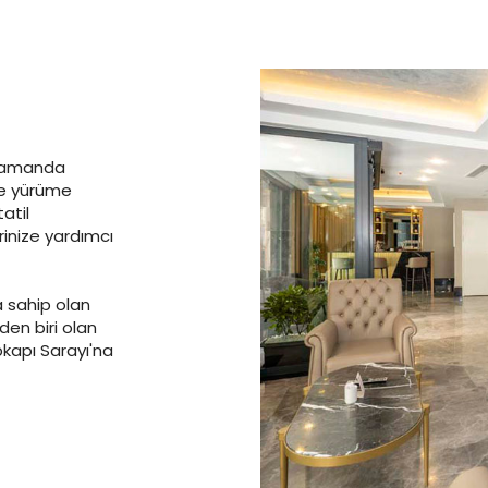
 zamanda
ne yürüme
atil
rinize yardımcı
a sahip olan
den biri olan
kapı Sarayı'na